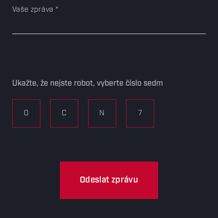
Vaše zpráva
Ukažte, že nejste robot, vyberte číslo sedm
0
C
N
7
Odeslat zprávu