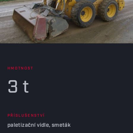
HMOTNOST
3 t
PŘÍSLUŠENSTVÍ
paletizační vidle, smeták