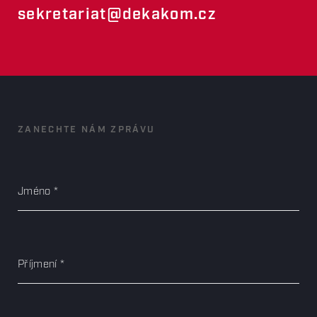
sekretariat@dekakom.cz
ZANECHTE NÁM ZPRÁVU
Jméno
Příjmení