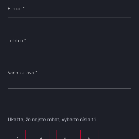
E-mail
Telefon
Vaše zpráva
Ukažte, že nejste robot, vyberte číslo tři
7
3
6
9